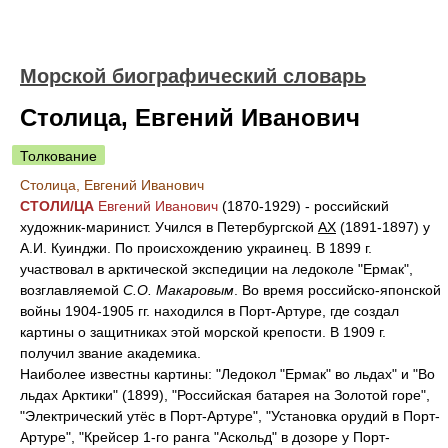
Морской биографический словарь
Столица, Евгений Иванович
Толкование
Столица, Евгений Иванович
СТОЛ
И/
ЦА
Евгений Иванович
(1870-1929)
- российский
художник-маринист. Учился в Петербургской
АХ
(1891-1897) у
А.И. Куинджи. По происхождению украинец. В 1899 г.
участвовал в арктической экспедиции на ледоколе "Ермак",
возглавляемой
С.О. Макаровым
. Во время российско-японской
войны 1904-1905 гг. находился в Порт-Артуре, где создал
картины о защитниках этой морской крепости. В 1909 г.
получил звание академика.
Наиболее известны картины: "Ледокол "Ермак" во льдах" и "Во
льдах Арктики" (1899), "Российская батарея на Золотой горе",
"Электрический утёс в Порт-Артуре", "Установка орудий в Порт-
Артуре", "Крейсер 1-го ранга "Аскольд" в дозоре у Порт-