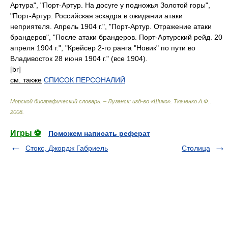
Артура", "Порт-Артур. На досуге у подножья Золотой горы",
"Порт-Артур. Российская эскадра в ожидании атаки
неприятеля. Апрель 1904 г.", "Порт-Артур. Отражение атаки
брандеров", "После атаки брандеров. Порт-Артурский рейд. 20
апреля 1904 г.", "Крейсер 2-го ранга "Новик" по пути во
Владивосток 28 июня 1904 г." (все 1904).
[br]
см. также
СПИСОК ПЕРСОНАЛИЙ
Морской биографический словарь. – Луганск: изд-во «Шико»
.
Ткаченко А.Ф.
.
2008
.
Игры ⚽
Поможем написать реферат
Стокс, Джордж Габриель
Столица