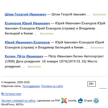
Шпак Георгий Иванович
— Шпак Георгій Іванавіч …
Википедия
Ехануров Юрий Иванович
— Юрий Иванович Ехануров Юрій
Іванович Єхануров Юрий Ехануров (справа) и Владимир
Белецкий в Киеве …
Википедия
Юрий Иванович Ехануров
— Юрій Іванович Єхануров Юрий
Ехануров (справа) и Владимир Белецкий в Киеве …
Википедия
Келин, Пётр Иванович
— Пётр Иванович Келин Автопортрет
(1908) Дата рождения: 16 января 1874(1874 01 16) Место
рождения …
Википедия
© Академик, 2000-2026
18+
Обратная связь:
Техподдержка
,
Реклама на сайте
👣 Путешествия
Экспорт словарей на сайты
, сделанные на PHP,
Joomla,
Drupal,
WordPress, MODx.